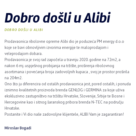
Dobro došli u Alibi
DOBRO DOŠLI U ALIBI
Prodavaonica ribolovne opreme Alibi dio je poduzeća PM energy d.o.o
koje se bavi obnovljivim izvorima energije te maloprodajom i
veleprodajom dobara.
Prodavaonica je svoj rad započela u travnju 2020. godine na 72m2, a
nakon 6 mj. uspješnog probijanja na tržište, proširenja ribolovnog
asortimana i povećanja broja zadovoljnih kupaca , svoj je prostor proširila
na 204m2.
Ono što ju diferencira od ostalih prodavaonica jest, pored ostalih, i ponuda
iznimno kvalitetnih proizvoda brenda
GENLOG
i
GERMINA
za koje uživa
ekskluzivno zastupništvo na tržištu Hrvatske, Slovenije, Srbije te Bosne i
Hercegovine kao i sitnog šaranskog pribora brenda
N-TEC
na području
Hrvatske.
Postanite i Vi dio naše zadovoljne klijentele,
ALIBI
Vam je zagarantiran!
Miroslav Bogadi