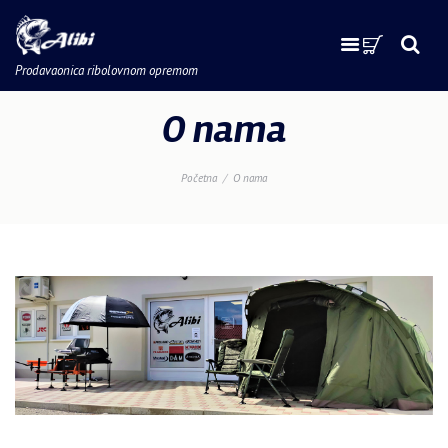
Prodavaonica ribolovnom opremom
O nama
Početna
O nama