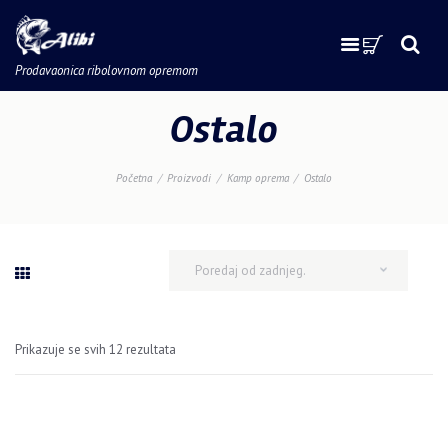
Prodavaonica ribolovnom opremom
Ostalo
Početna
Proizvodi
Kamp oprema
Ostalo
Prikazuje se svih 12 rezultata