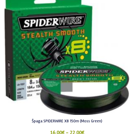
Špaga SPIDERWIRE X8 150m (Moss Green)
16,00
€
–
22,00
€