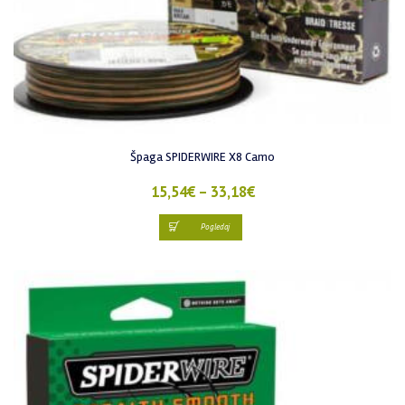
Špaga SPIDERWIRE X8 Camo
15,54
€
–
33,18
€
Pogledaj