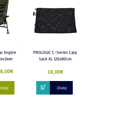
c Inspire
PROLOGIC C-Series Carp
ecliner
Sack XL 120x80cm
8,00
€
18,00
€
ledaj
Dodaj