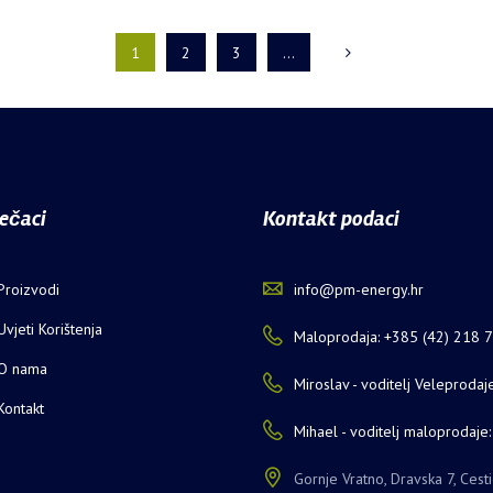
1
2
3
…
ečaci
Kontakt podaci
Proizvodi
info@pm-energy.hr
Uvjeti Korištenja
Maloprodaja: +385 (42) 218 
O nama
Miroslav - voditelj Veleproda
Kontakt
Mihael - voditelj maloprodaj
Gornje Vratno, Dravska 7, Cest