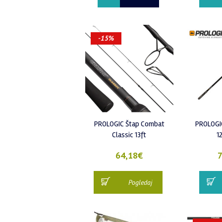
-15%
PROLOGIC Štap Combat
PROLOGIC
Classic 13ft
1
64,18
€
7
Pogledaj