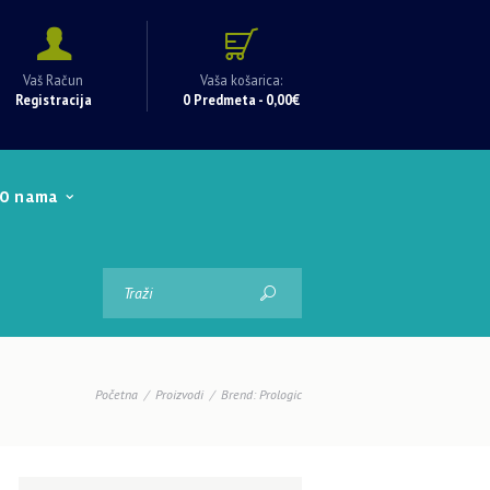
Vaš Račun
Vaša košarica:
Registracija
0 Predmeta
-
0,00€
O nama
Početna
Proizvodi
Brend: Prologic