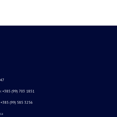
747
je: +385 (99) 703 1851
e: +385 (99) 585 3256
ica