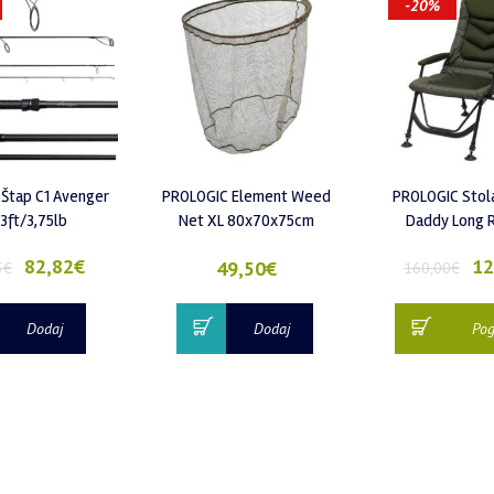
-20%
Štap C1 Avenger
PROLOGIC Element Weed
PROLOGIC Stola
13ft/3,75lb
Net XL 80x70x75cm
Daddy Long R
82,82
€
12
49,50
€
3
€
160,00
€
Dodaj
Dodaj
Pog