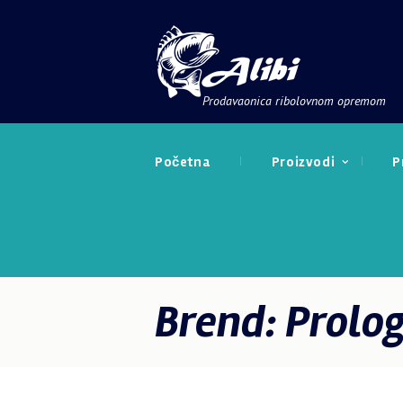
Prodavaonica ribolovnom opremom
Početna
Proizvodi
P
Brend: Prolog