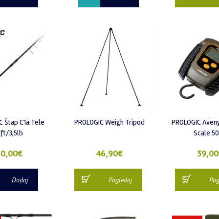
 Štap C1a Tele
PROLOGIC Weigh Tripod
PROLOGIC Aveng
2ft/3,5lb
Scale 5
0,00
€
46,90
€
39,00
Dodaj
Pogledaj
Pog