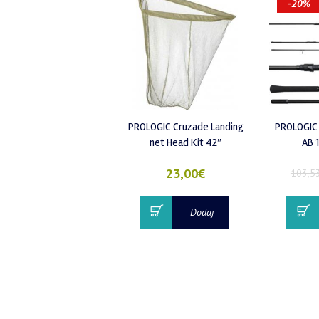
-20%
PROLOGIC Cruzade Landing
PROLOGIC 
net Head Kit 42″
AB 
23,00
€
103,5
Dodaj