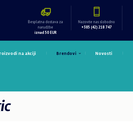
Besplatna dostava za
Nazovite nas slobodno
narudžbe
+385 (42) 218 747
iznad 50 EUR
roizvodi na akciji
Brendovi
Novosti
ic