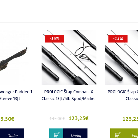
-15%
-15%
Avenger Padded 1
PROLOGIC Štap Combat-X
PROLOGIC Štap
Sleeve 13ft
Classic 13ft/5lb Spod/Marker
Classi
123,25
€
3,50
€
123,2
145,00
€
Dodaj
Dodaj
Pog