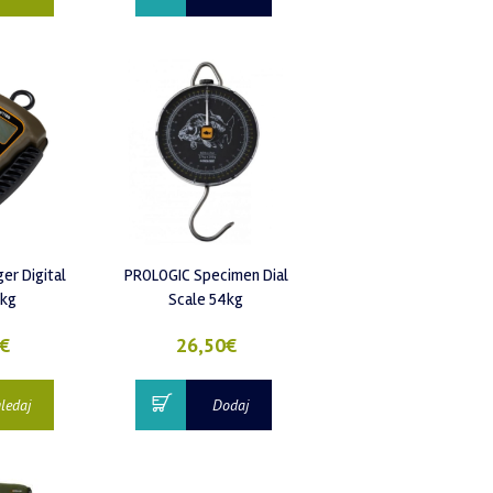
er Digital
PROLOGIC Specimen Dial
0kg
Scale 54kg
€
26,50
€
ledaj
Dodaj