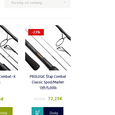
-15%
 Combat-X
PROLOGIC Štap Combat
c
Classic Spod/Marker
13ft/5,00lb
72,25
€
5
€
85,00
€
ledaj
Dodaj