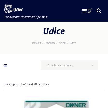
Prodavaonica ribolovnom opremom
Udice
Početna
Proizvodi
Plovak
Udice
Prikazujemo 1–15 od 28 rezultata