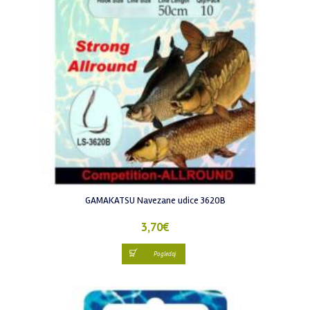
GAMAKATSU Navezane udice 3620B
3,70
€
Pogledaj