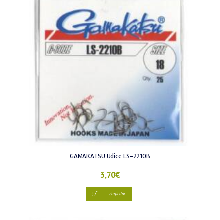
GAMAKATSU Udice LS-2210B
3,70
€
Pogledaj